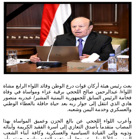
بعث رئيس هيئة أركان قوات درع الوطن وقائد اللواء الرابع مشاة
اللواء/ عبدالرحمن صالح اللحجي برقية عزاء ومواساة في وفاة
فخامة الرئيس السابق للجمهورية اليمنية المشير/ عبدربه منصور
هادي الذي انتقل إلى جوار ربه بعد حياة حافلة بالعطاء الوطني
والعسكري وخدمة اليمن وشعبه.
وأعرب اللواء اللحجي عن بالغ الحزن وعميق المواساة بهذا
المصاب متقدماً بأصدق التعازي إلى أسرة الفقيد الكريمة وأبنائه
وذويه وإلى القيادة السياسية والعسكرية وكافة أبناء الشعب
اليمني سائلاً المولى عز وجل أن يتغمد الفقيد بواسع رحمته وأن