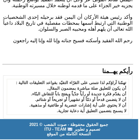
يجزيه خير الجزاء على ما قدمه لوطنه خلال مسيرته الوطنية.
وأكد رئيس هيئة الأركان أن اليمن فقد برحيله إحدى الشخصيات
الوطنية التي ارتبط اسمها بمحطات مفصلية في تاريخ البلاد داعياً
الله تعالى أن يلهم أهله ومحبيه الصبر والسلوان.
رحم الله الفقيد وأسكنه فسيح جناته وإنا لله وإنا إليه راجعون
رأيكم يهــمنا
تهمّنا آراؤكم لذا نتمنى على القرّاء التقيّد بقواعد التعليقات التالية :
أن يكون للتعليق صلة مباشرة بمضمون المقال.
أن يقدّم فكرة جديدة أو رأياً جدّياً ويفتح باباً للنقاش البنّاء.
أن لا يتضمن قدحاً أو ذمّاً أو تشهيراً أو تجريحاً أو شتائم.
أن لا يحتوي على أية إشارات عنصرية أو طائفية أو مذهبية.
لا يسمح بتضمين التعليق أية دعاية تجارية.
جميع الحقوق محفوظة - صوت الشعب © 2021
تصميم و تطوير
ITU - TEAM
النسخة الكاملة من الموقع