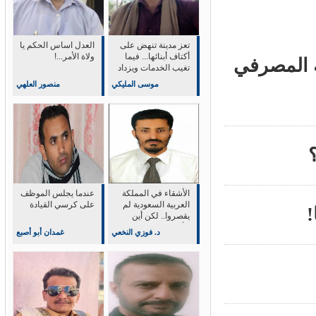
تعز مدينة تنهض على
العدل اساس الحكم يا
أكتاف أبنائها... فيما
ولاة الأمر...!
المصرفي
تغيب الخدمات ويزداد
وجع الحياة
موسى المليكي
منصور العلهي
الأشقاء في المملكة
عندما يجلس الموظف
العربية السعودية لم
على كرسي القيادة
يقصروا.. لكن أين
الأثر؟
د. فوزي النخعي
غمدان أبو أصبع