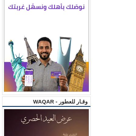
وقـار للعطور - WAQAR