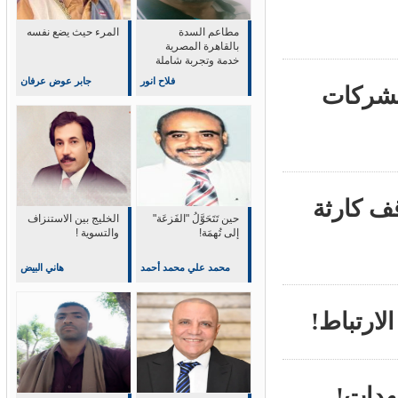
مطاعم السدة
المرء حيث يضع نفسه
بالقاهرة المصرية
خدمة وتجربة شاملة
في التميز والابداع
فلاح انور
جابر عوض عرفان
شركات
 كارثة
حين تَتَحَوَّلُ "الفَزعَة"
‏الخليج بين الاستنزاف
إلى تُهمَة!
والتسوية !
محمد علي محمد أحمد
هاني البيض
ارتباط!
دات!