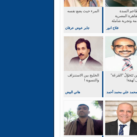
اعم السدة
المرء حيث يضع نفسه
قاهرة المصرية
مة وتجربة شاملة
التميز والابداع
فلاح انور
جابر عوض عرفان
 تَتَحَوَّلُ "الفَزعَة"
‏الخليج بين الاستنزاف
 تُهمَة!
والتسوية !
حمد علي محمد أحمد
هاني البيض