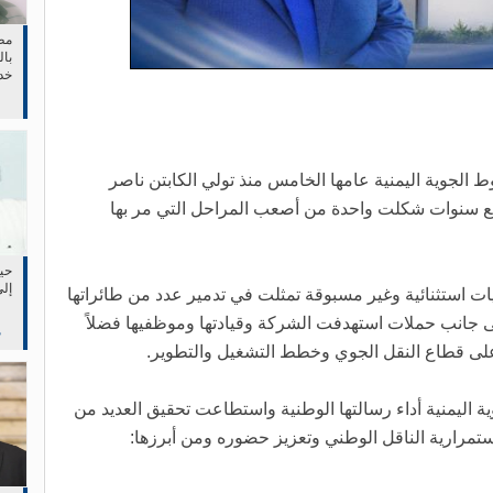
مط
بال
خد
في 
20 تبدأ قيادة الخطوط الجوية اليمنية عامها الخامس منذ تولي الكابتن ناصر
بع سنوات شكلت واحدة من أصعب المراحل التي مر بها
حين
إلى
ت استثنائية وغير مسبوقة تمثلت في تدمير عدد من طائراتها
لى جانب حملات استهدفت الشركة وقيادتها وموظفيها فضلاً
م
لى قطاع النقل الجوي وخطط التشغيل والتطوير.
اليمنية أداء رسالتها الوطنية واستطاعت تحقيق العديد من
تمرارية الناقل الوطني وتعزيز حضوره ومن أبرزها: