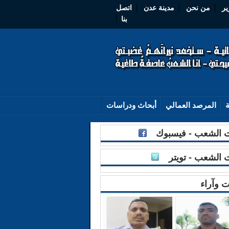
ير
من نحن
مدينة عدن
اتصل
بنا
ة
المرصد العمالي
أبحاث ودراسات
الشعب - فيسبوك
الشعب - تويتر
ت وآراء