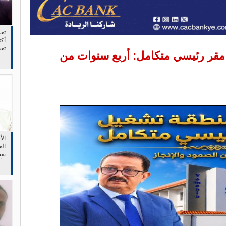
تع
أكت
تغ
مقر رئيسي متكامل: أربع سنوات من
وجع
ال
الع
يقص
الأ