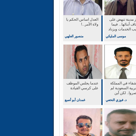
ز مدينة تنهض على
العدل اساس الحكم يا
اف أبنائها... فيما
ولاة الأمر...!
يب الخدمات ويزداد
 الحياة
موسى المليكي
منصور العلهي
أشقاء في المملكة
عندما يجلس الموظف
ربية السعودية لم
على كرسي القيادة
روا.. لكن أين
ثر؟
د. فوزي النخعي
غمدان أبو أصبع