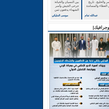
 والخليج.. تاريخ
بين النسيان والخيانة:
 العطاء والمساندة
جرحى الجيش وأسر
الشهداء يدفعون ثمن
الولاء للشرعية
عبدالله تمام
موسى المليكي
وجرافيك|