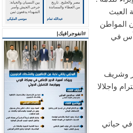
مصر والخليج.. تاريخ
بين النسيان والخيانة:
من العطاء والمساندة
جرحى الجيش وأسر
العبث
الشهداء يدفعون ثمن
الولاء للشرعية
عبدالله تمام
موسى المليكي
المواطن
#انفوجرافيك|
أس في
 وشريف
م واجلالا
ي حياتي