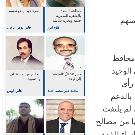
مطاعم السدة
المرء حيث يضع نفسه
بالقاهرة المصرية
نهم
خدمة وتجربة شاملة
في التميز والابداع
فلاح انور
جابر عوض عرفان
حافظ
لوحيد
حين تَتَحَوَّلُ "الفَزعَة"
‏الخليج بين الاستنزاف
إلى تُهمَة!
والتسوية !
أى
محمد علي محمد أحمد
هاني البيض
بالدعم
لم يلتفت
 من مصالح
اء للذمة .