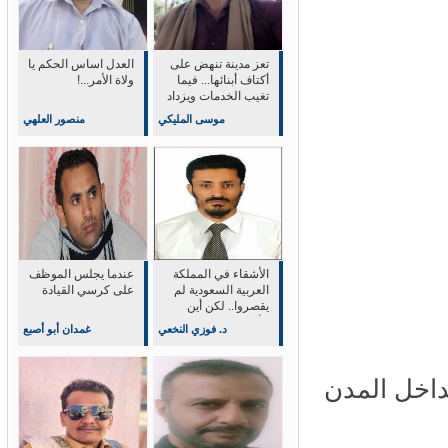
تعز مدينة تنهض على
العدل اساس الحكم يا
أكتاف أبنائها... فيما
ولاة الأمر...!
تغيب الخدمات ويزداد
وجع الحياة
موسى المليكي
منصور العلهي
الأشقاء في المملكة
عندما يجلس الموظف
العربية السعودية لم
على كرسي القيادة
يقصروا.. لكن أين
الأثر؟
د. فوزي النخعي
غمدان أبو أصبع
خل المدن