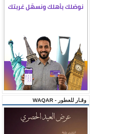
وقـار للعطور - WAQAR