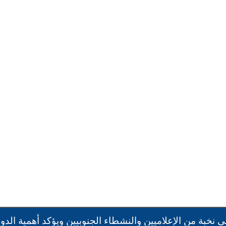
من الإعلاميين والنشطاء الجنوبيين ويؤكد أهمية الدور الإع