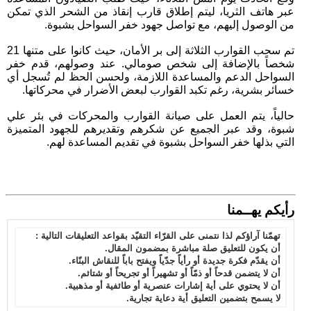
عبر هاتف الثريا، ليتم إطلاق قارب إنقاذ من الشحر الذي تمكن
من الوصول إليهم، مع تواصل جهود خفر السواحل بشبوة.
تم سحب القوارب الثلاثة إلى بر الأمان، حيث كانوا على متنها 21
شخصاً بالإضافة إلى شخص صومالي. عند وصولهم، قدم خفر
السواحل الدعم والمساعدة اللازمة، ولحسن الحظ لم تُسجل أي
خسائر بشرية، رغم تكبد القوارب لبعض الأضرار في محركاتها.
حالياً، يتم العمل على صيانة القوارب والمحركات في بئر علي
شبوة، وقد عبر الجميع عن شكرهم وتقديرهم للجهود المتميزة
التي بذلها خفر السواحل بشبوة في تقديم المساعدة لهم.
رأيكم يهــمنا
تهمّنا آراؤكم لذا نتمنى على القرّاء التقيّد بقواعد التعليقات التالية :
أن يكون للتعليق صلة مباشرة بمضمون المقال.
أن يقدّم فكرة جديدة أو رأياً جدّياً ويفتح باباً للنقاش البنّاء.
أن لا يتضمن قدحاً أو ذمّاً أو تشهيراً أو تجريحاً أو شتائم.
أن لا يحتوي على أية إشارات عنصرية أو طائفية أو مذهبية.
لا يسمح بتضمين التعليق أية دعاية تجارية.