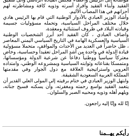
الفقيد وأبناء الفقيد وأفراد أسرته وذويه كافة ومشاطرته لهم
أحزانهم في هذا المصاب الأليم.
وأشاد الوزير العبادي بالأدوار الوطنية التي قام بها الرئيس هادي
خلال مختلف المراحل السياسية، وتحمله مسؤوليات جسيمة
وقيادته البلاد في ظروف استثنائية ومعقدة،
واضاف العبادي ، كان الفقيد أحد أبرز الشخصيات الوطنية
السياسية والعسكرية الهامة في التاريخ السياسي اليمني المعاصر
، ظل حاضراً في العديد من الأحداث والمواقف، متحملا مسؤولية
قيادة الدولة في واحدة من أشد المراحل تعقيداً وحساسية، وخاض
معتركاً سياسياً ووطنياً دفاعاً عن شرعية الدولة ومؤسساتها،
ومتمسكا بقناعاته وثوابته السياسية وبمشروعه الوطني، وامتداده
العروبي واستراتيجية العلاقة مع دول الجوار وفي مقدمتها
المملكة العربية السعودية الشقيقة.
وابتهل الوزير العبادي في ختام برقيته إلى المولى العلي القدير أن
يتغمد الفقيد بواسع رحمته ومغفرته، وأن يسكنه فسيح جناته،
ويلهم أهله وذويه ومحبيه الصبر والسلوان..
إنّا لله وإنّا إليه راجعون.
رأيكم يهــمنا