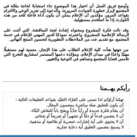
وأوضح فريق العمل أن اختيار هذا الموضوع جاء استجابةً لحاجة ملحّة في
المجتمع لإبراز خطورة الحوادث المرورية، والدعوة إلى تعزيز الوعي والالتزام
بقواعد المرور، مؤكدين أن الإعلام يمكن أن يكون أداة فاعلة للحد من هذه
الكوارث إذا ما استُخدم بمسؤولية.
وقد نالت فكرة المشروع ومحتواه إشادة لجنة المناقشة، التي أثنت على
الرسالة الإعلامية للمشروع، واعتبرته نموذجًا للدور المهني للإعلام في خدمة
المجتمع، مع تقديم عدد من الملاحظات التطويرية لتحسين المنتج النهائي.
من جهتها هنأت كلية الإعلام الطلاب على هذا الإنجاز، متمنية لهم مستقبلًا
مهنيًا واعدًا في ميدان الإعلام، ومؤكدة دعمها المستمر لمشاريع التخرج التي
تلامس قضايا المجتمع وتساهم في التوعية والتغيير.
رأيكم يهــمنا
تهمّنا آراؤكم لذا نتمنى على القرّاء التقيّد بقواعد التعليقات التالية :
أن يكون للتعليق صلة مباشرة بمضمون المقال.
أن يقدّم فكرة جديدة أو رأياً جدّياً ويفتح باباً للنقاش البنّاء.
أن لا يتضمن قدحاً أو ذمّاً أو تشهيراً أو تجريحاً أو شتائم.
أن لا يحتوي على أية إشارات عنصرية أو طائفية أو مذهبية.
لا يسمح بتضمين التعليق أية دعاية تجارية.