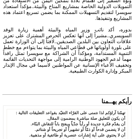
ونوّه السفير إلى اهتمام بلاده بتمكين اليمن من الاستفادة من
التمويلات الدولية الخاصة بمشاريع المناخ والبيئة..مؤكداً استعداد
سويسرا لتقديم التسهيلات الممكنة بما يضمن تسريع اعتماد هذه
المشاريع وتنفيذها.
بدوره، أكد نائب وزير المياه والبيئة أهمية زيارة الوفد
السويسري..مشيراً إلى أنها تعكس الحرص المشترك على تعزيز
علاقات التعاون بين البلدين الصديقين..لافتاً إلى أن الوزارة تعمل
على بلورة أولوياتها في قطاعي المياه والبيئة بما يتواءم مع خطط
التنمية المستدامة، ومؤكداً أن الشراكة مع سويسرا تمثل رافداً
مهماً لدعم الجهود الوطنية الرامية إلى مواجهة التحديات القائمة
وتخفيف الأعباء الإنسانية عن المواطنين لاسيما في مجال الإنذار
المبكر وإدارة الكوارث الطبيعية.
رأيكم يهــمنا
تهمّنا آراؤكم لذا نتمنى على القرّاء التقيّد بقواعد التعليقات التالية :
أن يكون للتعليق صلة مباشرة بمضمون المقال.
أن يقدّم فكرة جديدة أو رأياً جدّياً ويفتح باباً للنقاش البنّاء.
أن لا يتضمن قدحاً أو ذمّاً أو تشهيراً أو تجريحاً أو شتائم.
أن لا يحتوي على أية إشارات عنصرية أو طائفية أو مذهبية.