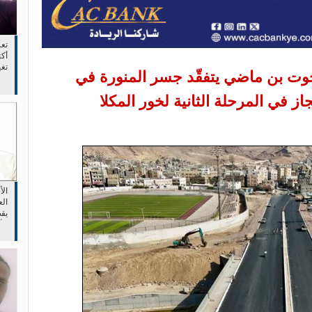
تع
أكت
تغ
ت بن ماضي يتفقّد جسر المنورة في
وجع
ز في المرحلة الثانية لخور المكلا
ال
الع
يقص
الأ