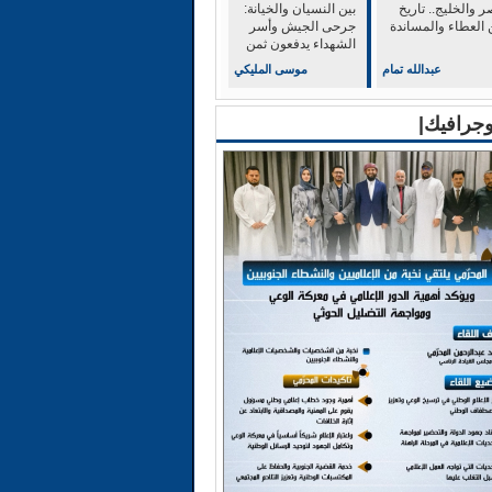
 والخليج.. تاريخ
بين النسيان والخيانة:
 العطاء والمساندة
جرحى الجيش وأسر
الشهداء يدفعون ثمن
الولاء للشرعية
عبدالله تمام
موسى المليكي
وجرافيك|