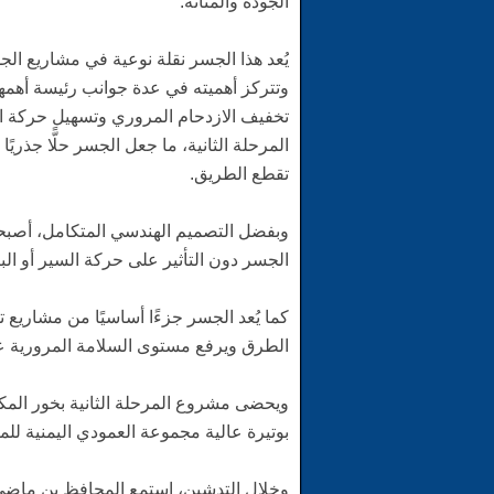
الجودة والمتانة.
​يُعد هذا الجسر نقلة نوعية في مشاريع ا
وتتركز أهميته في عدة جوانب رئيسة أهمها 
تخفيف الازدحام المروري وتسهيل حركة الم
المرحلة الثانية، ما جعل الجسر حلًّا جذري
تقطع الطريق.
وبفضل التصميم الهندسي المتكامل، أصبحت
الجسر دون التأثير على حركة السير أو البني
كما يُعد الجسر جزءًا أساسيًا من مشاريع تط
الطرق ويرفع مستوى السلامة المرورية 
​ويحضى مشروع المرحلة الثانية بخور المكل
بوتيرة عالية مجموعة العمودي اليمنية للم
وخلال التدشين، استمع المحافظ بن ماضي، 