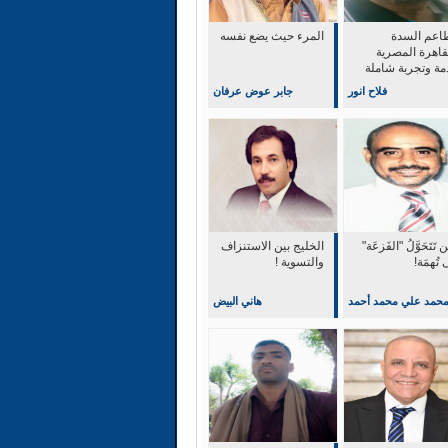
اعم السدة
المرء حيث يضع نفسه
قاهرة المصرية
مة وتجربة شاملة
التميز والابداع
فلاح انور
جابر عوض عرفان
 تَتَحَوَّلُ "الفَزعَة"
‏الخليج بين الاستنزاف
 تُهمَة!
والتسوية !
حمد علي محمد أحمد
هاني البيض