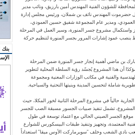
حافظة للشؤون الفنية المهندس أمين بارزيق، ونائب مدير
حل حضرموت المهندس نائف بن شملان، ورئيس مجلس إدارة
العمودي، ومدير عام المجموعة شفيق حسين العمودي،
ز واستكمال مشروع جسر المنورة، وسير العمل في المرحلة
فظ بنصب عمود إشارات المرور بجسر المنورة لتنظيم حركة
بنك 
الإس
رك بن ماضي أهمية إنجاز جسر المنورة ضمن المرحلة
ؤكدًا أن هذا المشروع يُجسّد رؤية السلطة المحلية لتطوير
دسية والفنية في مكاتب الوزارات المعنية ومجموعة
يرية شاملة لتحسين المدينة وبنيتها التحتية والسياحية.
ارية حالياً في مشروع المرحلة الثانية لخور المكلا، حيث
 المشروع، تشمل تنفيذ صبيات الجسور مسبقة الصب للجسر
 موقع الجسر الصيني الحالي مع اعتماد توسعة في طول
نية المعتمدة، وتجهيز وتنفيذ طبقات البيسكورس للشوارع
لعب نادي الشعب وخلف "سوبرماركت الأوس ميقا" استعداداً