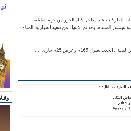
ات للطرقات عند مداخل قناة الخور من جهة الغليلة،
 لجسور المشاه، وقد تم الانتهاء من تنفيذ الخوازيق المتاح
 بطول 165م وعرض 25م جاري ا…
د التعليقات التالية :
.
وقـار 
قاش البنّاء.
أو شتائم.
 أو مذهبية.