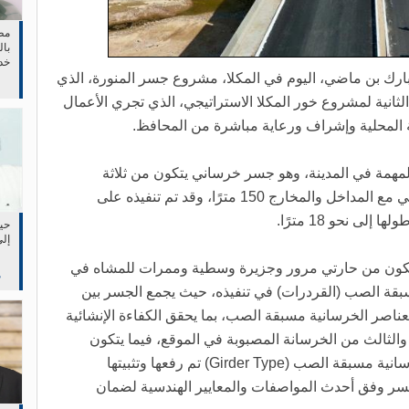
مط
بال
خد
في 
رك بن ماضي، اليوم في المكلا، مشروع جسر المنورة، الذي
لثانية لمشروع خور المكلا الاستراتيجي، الذي تجري الأعمال
المحلية وإشراف ورعاية مباشرة من المحافظ.
المهمة في المدينة، وهو جسر خرساني يتكون من ثلاثة
فضاءات بطول يبلغ 50 مترًا، وطول إجمالي مع المداخل والمخارج 150 مترًا، وقد تم تنفيذه على
حين
إلى
الكلي للجسر 24.60 مترًا، ويتكون من حارتي مرور وجزيرة وسطية وممرات للمشاه في
م
بقة الصب (القردرات) في تنفيذه، حيث يجمع الجسر بين
ناصر الخرسانية مسبقة الصب، بما يحقق الكفاءة الإنشائية
والثالث من الخرسانة المصبوبة في الموقع، فيما يتكون
الفضاء الثاني (الأوسط) من 10 جسور خرسانية مسبقة الصب (Girder Type) تم رفعها وتثبيتها
جسر وفق أحدث المواصفات والمعايير الهندسية لضمان