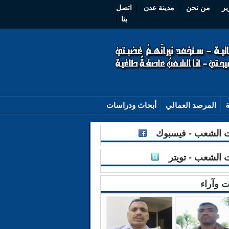
ير
من نحن
مدينة عدن
اتصل
بنا
ة
المرصد العمالي
أبحاث ودراسات
الشعب - فيسبوك
الشعب - تويتر
ت وآراء