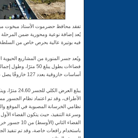
​تفقد محافظ حضرموت الأستاذ مبخوت مبا
يُعد إضافة نوعية ومحورية ضمن المرحلة ا
فيه بوتيرة عالية بحرص خاص من السلطة 
و​يُعد جسر المنورة من المشاريع الحيوية 
أساسات خازوقية بعدد 127 خازوقًا يصل طولها إلى نحو 18 مترًا.
​يبلغ العرض 
الأطراف، وقد تم اعتماد نظام الجسور مس
نظامي الخرسانة المصبوبة في الموقع والع
وسرعة التنفيذ، حيث يتكون الفضاء الأول 
باستخدام رافعات خاصة، وقد تم تنفيذ ال