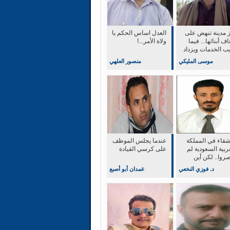
ز مدينة تنهض على
العدل اساس الحكم يا
اف أبنائها... فيما
ولاة الأمر...!
يب الخدمات ويزداد
 الحياة
موسى المليكي
منصور العلهي
أشقاء في المملكة
عندما يجلس الموظف
ربية السعودية لم
على كرسي القيادة
روا.. لكن أين
ثر؟
د. فوزي النخعي
غمدان أبو أصبع