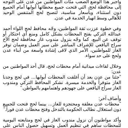
وأجبر هذا الوضع الصعب مئات المواطنين من عدن على التوجه
إلى محافظة لحج، التي فتحت جميع محطاتها أبوابها أمام الجميع
دون استثناء، وبأسعار مناسبة، لتصبح لحج المتنفس الوحيد
للأهالي وسط انهيار الخدمة في عدن.
وفي خطوة عززت ثقة المواطنين، وجّه محافظ لحج اللواء أحمد
عبدالله التركي بفتح المحطات بشكل كامل ومنع أي احتكار أو
توقف عن البيع، كما وجّه بنزول مندوب غاز محافظة لحج الأخ
سراج اليافعي للإشراف المباشر على سير العمل وضمان توفر
الغاز للمواطنين، الأمر الذي لاقى إشادة واسعة من أبناء عدن
ولحج على حد سواء.
وخلال لقاءات ميدانية أمام محطات لحج، قال أحد المواطنين من
عدن:
"جئنا من عدن بعد أن أغلقت المحطات أبوابها… في لحج وجدنا
الغاز متوفراً والخدمة ميسرة. نشكر المحافظ التركي ومندوب
الغاز سراج اليافعي على جهودهم واهتمامهم بالمواطن."
وأضاف آخر:
"محطات عدن مغلقة ومحتجزة للغاز… بينما لحج فتحت للجميع
دون استغلال. نطالب الحكومة بالتدخل وفتح محطات عدن فوراً."
وأكد مواطنون أن نزول مندوب الغاز في لحج ومتابعته اليومية
للمحطات ساهم في تنظيم العمل وتسهيل حصول الناس على