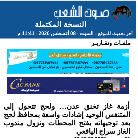
النسخة المكتملة
آخر تحديث للموقع :
السبت - 08 أغسطس 2026 - 11:41 م
ملفـات وتقـاريـر
أزمة غاز تخنق عدن… ولحج تتحول إلى
المتنفس الوحيد إشادات واسعة بمحافظ لحج
بعد توجيهاته بفتح المحطات ونزول مندوب
الغاز سراج اليافعي