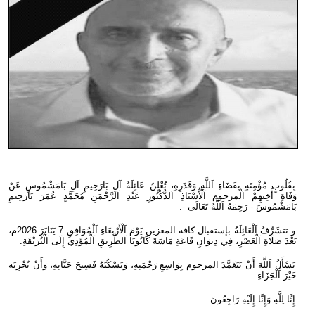
بِقُلُوبٍ مُؤْمِنَةٍ بِقَضَاءِ اَللَّهِ وَقَدَرِهِ، تُعْلِنُ عَائِلَةُ آلِ بَارَحِيمِ آلِ بَامَشْمُوسِ عَنْ
وَفَاةِ أَخِيهِمْ اَلْمرحوم اَلْأُسْتَاذِ اَلدُّكْتُورِ عَبْدِ اَلرَّحْمَنِ مُحَمَّدٍ عُمَرَ بَارَحِيمِ
بَامَشْمُوسَ - رَحِمَهُ اَللَّهُ تَعَالَى -.
و تتشَرِّفُ اَلْعَائِلَةُ بإستقبال كافة المعزين يَوْمَ اَلْأَرْبِعَاءِ اَلْمُوَافِقِ 7 يَنَايَرَ 2026م،
بَعْدَ صَلَاةِ اَلْعَصْرِ، فِي دِيوَانِ قَاعَةِ مَاسَةَ كَابُوتَا اَلطَّرِيقِ اَلْمُؤَدِي إِلَى اَلْبُرَيْقَةِ.
نَسْأَلُ اَللَّهَ أَنْ يَتَغَمَّدَ المرحوم بِوَاسِعِ رَحْمَتِهِ، وَيَسْكُنَهُ فَسِيحَ جَنَّاتِهِ، وَأَنْ يُجْزِيَه
خَيْرَ اَلْجَزَاءِ .
إِنَّا لِلَّهِ وَإِنَّا إِلَيْهِ رَاجِعُونَ