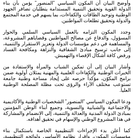
وأوضح البيان أن المكون السياسي "المنصور" يؤمن بأن بناء
الدولة القوية وتحقيق التنمية المستدامة يتطلبان تضافر الجهود
الوطنية وتوحيد الطاقات والكفاءات، بما يسهم في خدمة المجتمع
والدولة وتحقيق تطلعات المواطنين.
وجدد المكون التزامه بالعمل السياسي السلمي والحوار
المسؤول، والدفاع عن مصالح المواطنين وقضاياهم المشروعة،
والمساهمة في دعم مؤسسات الدولة وتعزيز الاستقرار والتنمية،
إلى جانب ترسيخ مبادئ الشفافية والنزاهة ومكافحة الفساد
ورفض كافة أشكال الإقصاء والتهميش.
وأشار البيان إلى أن تمكين الشباب والمرأة والاستفادة من
الخبرات الوطنية والكفاءات العلمية والمهنية يمثلان أولوية ضمن
برامج المكوّن، مؤكداً حرصه على إيجاد مساحة وطنية جامعة
تستوعب مختلف الآراء والرؤى تحت مظلة المصلحة الوطنية
العليا.
ودعا المكون السياسي "المنصور" الشخصيات الوطنية والأكاديمية
والاجتماعية والشبابية والنسوية، وجميع أبناء الوطن المؤمنين
بمبادئ الدولة المدنية والعدالة والتنمية، إلى الانضمام والمشاركة
في هذا المشروع الوطني والإسهام في تحقيق أهدافه.
كما أعلن بدء الإجراءات التنظيمية الخاصة باستكمال بناء
مؤسسات المكون، وإقرار نظامه الأساسي ولوائحه التنظيمية،