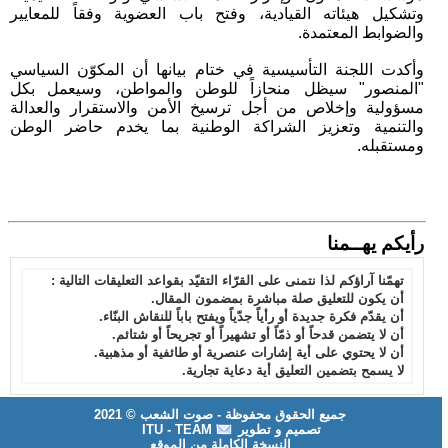
وتشكيل هيئاته القيادية، وفتح باب العضوية وفقاً للمعايير
والضوابط المعتمدة.
وأكدت اللجنة التأسيسية في ختام بيانها أن المكوّن السياسي
"المنصور" سيظل منحازاً للوطن والمواطن، وسيعمل بكل
مسؤولية وإخلاص من أجل ترسيخ الأمن والاستقرار والعدالة
والتنمية وتعزيز الشراكة الوطنية بما يخدم حاضر الوطن
ومستقبله.
رأيكم يهــمنا
تهمّنا آراؤكم لذا نتمنى على القرّاء التقيّد بقواعد التعليقات التالية :
أن يكون للتعليق صلة مباشرة بمضمون المقال.
أن يقدّم فكرة جديدة أو رأياً جدّياً ويفتح باباً للنقاش البنّاء.
أن لا يتضمن قدحاً أو ذمّاً أو تشهيراً أو تجريحاً أو شتائم.
أن لا يحتوي على أية إشارات عنصرية أو طائفية أو مذهبية.
لا يسمح بتضمين التعليق أية دعاية تجارية.
جميع الحقوق محفوظة - صوت الشعب © 2021
تصميم و تطوير
ITU - TEAM
النسخة الكاملة من الموقع