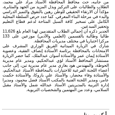
من جانبه، حث محافظ المحافظة الأستاذ مراد علي محمد،
الطلاب والطالبات على التركيز وبذل المزيد من الجهد والمثابرة،
مؤكداً أن الارتقاء الحقيقي للوطن رهين بالتفوق والتميز الدراسي
والبدء في مرحلة البناء المعرفي. كما جدد حرص السلطة المحلية
الكامل على تسخير كافة السبل المتاحة لدعم قطاع التعليم
وتحفيز المبدعين.
الجدير ذكره أن إجمالي الطلاب المتقدمين لهذا العام بلغ 11,626
طالبا وطالبة بالقسمين (العلمي والأدبي) موزعين على 133
مركزا اختباريا في مختلف مديريات المحافظة.
شارك في الزيارة الميدانية الفريق الوزاري المشرف على
الامتحانات بالمحافظة برئاسة الأستاذة إنصاف الفقية، وعضوية
الأستاذة إيمان عمر والأستاذة أسوان عبدالملك، كما حضر الزيارة
مستشار المحافظ الأستاذ لؤي عبدالحكيم، ومدير عام مديرية
الحوطة، والمهندس هود بغازي مدير عام مديرية تبن، إلى جانب
أعضاء اللجنة الفرعية للاختبارات بالمحافظة الأستاذ عبدالحكيم،
والأستاذة وفاء محضار، والأستاذ علي بازوكا، والأستاذة حكمت
عامر، ومدير اللجنة الفنية بالمكتب الأستاذ فضل محمود، ومديرا
إدارة التربية بالمديريتين الأستاذ عبدالله شمل والأستاذ مقبل
السلامي، وعدد من المهتمين والشخصيات التربوية.
رأيكم يهــمنا