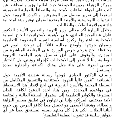
ومركز الزهراء بمديرية الحوطة؛ حيث اطلع الوزير والمحافظ عن
كثب على أجواء القاعات الامتحانية، والتصاقاً بالعملية التنظيمية،
استمعا إلى تقرير مفصل من المشرفين والكوادر التربوية حول
الترتيبات اللوجستية والأمنية المتخذة لضمان توفير بيئة امتحانية
هادئة وملائمة للطلاب والطالبات.
وخلال الزيارة أكد معالي وزير التربية والتعليم، الأستاذ الدكتور
عادل عبدالمجيد العبادي، على الأهمية الاستراتيجية لنجاح العملية
الامتحانية باعتبارها ركيزة أساسية لتقييم المنظومة التعليمية
وضمان جودتها. وأوضح معاليه قائلاً: "إن تواجدنا اليوم في
محافظة لحج يترجم حرص الوزارة على المتابعة المباشرة من
الميدان، والوقوف على أدق تفاصيل هذه الملحمة التربوية
الوطنية، إننا لا ننظر إلى الامتحانات كإجراء روتيني، بل كاختبار
حقيقي لقدرتنا على بناء جيل يمتلك الكفاءة والجدارة لقيادة
المستقبل."
وأضاف الدكتور العبادي مُوجهاً رسالة شديدة الأهمية حول
الشفافية: "نثمن عالياً الجهود الاستثنائية والتنسيق المتكامل بين
السلطة المحلية والأسرة التربوية في لحج لإنجاز هذا الاستحقاق
في مواعيده المحددة، ومن هنا، أجدد الدعوة لكافة اللجان
المشرفة والكوادر التعليمية إلى استمرار اليقظة العالية والمتابعة
الآنية بمختلف المراكز، وإننا لن نتهاون في تطبيق معايير النزاهة
والعدالة، وهدفنا الأسمى هو تحقيق مبدأ تكافؤ الفرص بين جميع
أبنائنا الطلاب، لكي ينال كل مجتهد نصيبه المستحق بعيداً عن أي
ظواهر سلبية قد تشوب العملية التعليمية".