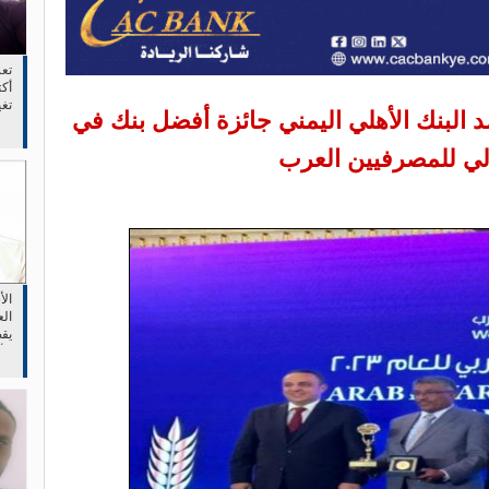
تع
أكت
تغ
د البنك الأهلي اليمني جائزة أفضل بنك في
وجع
دولي للمصرفيين العرب
ال
الع
يقص
الأ