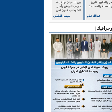
 والخليج.. تاريخ
بين النسيان والخيانة:
 العطاء والمساندة
جرحى الجيش وأسر
الشهداء يدفعون ثمن
الولاء للشرعية
عبدالله تمام
موسى المليكي
وجرافيك|