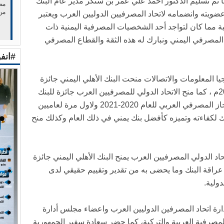
ا تم تسليم الدكتور أحمد علي عمر بن سنكر مدير عام البنك
مصر
من
عضويته وانضمامه لاتحاد المصرفيين الدوليين العرب ويعتبر
ية مما كان لتواجد أحد الشخصيات المصرفية اليمنية ذات
المصرفي اليمني ونبارك له هذه الثقة والقطاع المصرفي
#انف
جيا المعلومات والاتصالات منحت البنك الأهلي اليمني جائزة
كأفضل بنك في التميز للعامين 2020-2021م ، كما منح الاتحاد الدولي للمصرفيين العرب جائزة للبنك
الأهلي اليمني كأفضل بنك في التميز والإنجاز المصرفي العربي للعام 2020-2021 ولاول مرة لعاميين
،حيث منحت في عام 2021م وذلك لكفاءته وتميزه كأفضل بنك يمني في ذلك العام وكذلك منح
ام الثالث على التوالي 2023م الاتحاد الدولي المصرفيين العرب يمنح البنك الأهلي اليمني جائزة
 عراقة البنك وما يحضى به من تقدير وتقييم حقيقي لدى
ولية.
رة اتحاد المصرفين الدوليين العرب واعضاء مجلس أدارة
لمصرفية العربية والتركية، كما حضر سعادة سفير الجمهورية