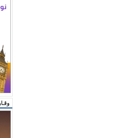
وقـار 