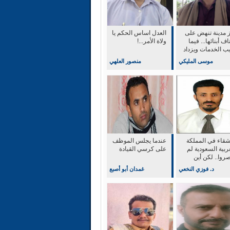
ز مدينة تنهض على
العدل اساس الحكم يا
اف أبنائها... فيما
ولاة الأمر...!
يب الخدمات ويزداد
 الحياة
موسى المليكي
منصور العلهي
أشقاء في المملكة
عندما يجلس الموظف
ربية السعودية لم
على كرسي القيادة
روا.. لكن أين
ثر؟
د. فوزي النخعي
غمدان أبو أصبع