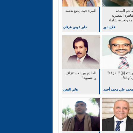
اعم السدة
المرء حيث يضع نفسه
قاهرة المصرية
مة وتجربة شاملة
التميز والابداع
فلاح انور
جابر عوض عرفان
 تَتَحَوَّلُ "الفَزعَة"
‏الخليج بين الاستنزاف
 تُهمَة!
والتسوية !
حمد علي محمد أحمد
هاني البيض