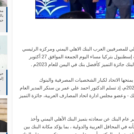
مط
بال
خد
في 
دولي للمصرفيين العرب البنك الاهلي اليمني ومركزه الرئيسي
عدن، في الحفل السنوي المقام في مدينة إسطنبول بتركيا مساء اليوم الجمعة الموافق 27 أكتوبر
حين
إلى
يمنحها الاتحاد لكبار الشخصيات المصرفية والبنوك
والمصارف العربية المتميزة خلال العام 2023م، إذ تسلم الدكتور احمد علي عمر بن سنكر المدير العام
م
ك - وعضو مجلس ادارة اتحاد المصارف العربية، جائزة التميز
 عام البنك عن سعادته بتميز البنك الأهلي اليمني وأخذ
نه في المحافل العربية والدولية ، بما يؤكد مكانة البنك بين