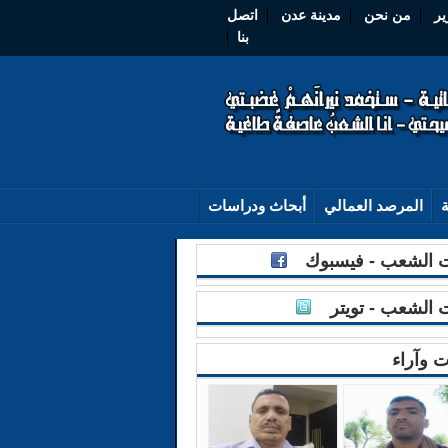
ير
من نحن
مدينة عدن
اتصل
بنا
ة
المرصد العمالي
أبحاث ودراسات
الشعب - فيسبوك
الشعب - تويتر
ت وآراء