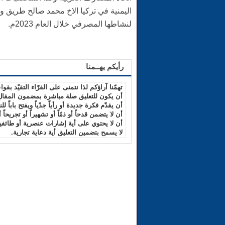
اليمنية في تركيا الاخ محمد صالح طريق وك
لنشاطها المصرفي خلال العام 2023م.
رأيكم يهــمنا
تهمّنا آراؤكم لذا نتمنى على القرّاء التقيّد بقواع
أن يكون للتعليق صلة مباشرة بمضمون المقال
أن يقدّم فكرة جديدة أو رأياً جدّياً ويفتح باباً للن
أن لا يتضمن قدحاً أو ذمّاً أو تشهيراً أو تجريحاً 
أن لا يحتوي على أية إشارات عنصرية أو طائفية
لا يسمح بتضمين التعليق أية دعاية تجارية.