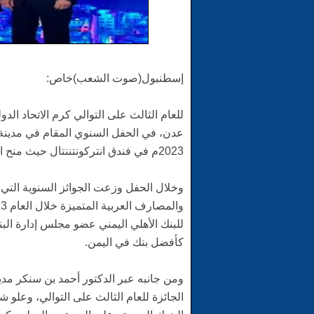
إسطنبول(صوت الشعب)خاص:
للعام الثالث على التوالي كرم الاتحاد ال
2023م في فندق انتركونتننتال حيث منح البنك جائزة التميز كأفضل بنك في اليمن للعام 2023م .
وخلال الحفل وزعت الجوائز السنوية التي 
للبنك الأهلي اليمني عضو مجلس إدارة البن
كأفضل بنك في اليمن.
ومن جانبه عبر الدكتور أحمد بن سنكر مدير
الجائزة للعام الثالث على التوالي، وعلو شأ