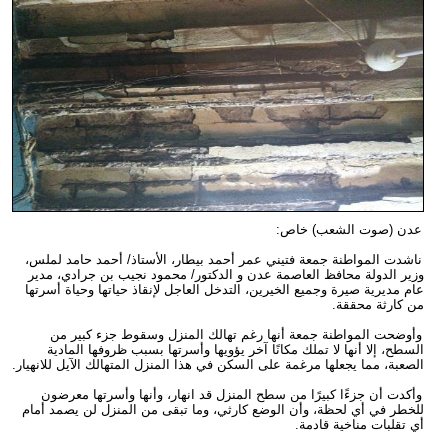
عدن (صوت الشعب) خاص:
ناشدت المواطنة جمعة فتيني عمر أحمد بيطار، الأستاذ/ أحمد حامد لملس،
وزير الدولة محافظ العاصمة عدن و الدكتور/ محمود نجيب بن جرادي، مدير
عام مديرية صيرة وجميع الخيرين، التدخل العاجل لإنقاذ حياتها وحياة أسرتها
من كارثة محققة.
وأوضحت المواطنة جمعة أنها رغم تهالك المنزل وسقوط جزء كبير من
السطح، إلا أنها لا تملك مكانًا آخر يؤويها وأسرتها بسبب ظروفها المادية
الصعبة، مما يجعلها مرغمة على السكن في هذا المنزل المتهالك الآيل للانهيار.
وأكدت أن جزءًا كبيرًا من سطح المنزل قد انهار، وأنها وأسرتها معرضون
للخطر في أي لحظة، وأن الوضع كارثي، وما تبقى من المنزل لن يصمد أمام
أي تقلبات مناخية قادمة.