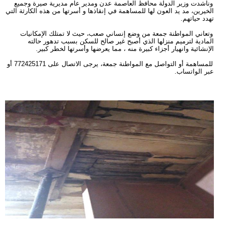
وناشدت وزير الدولة محافظ العاصمة عدن ومدير عام مديرية صيرة وجميع
الخيرين، مد يد العون لها للمساهمة في إنقاذها و أسرتها من هذه الكارثة التي
تهدد حياتهم.
وتعاني المواطنة جمعة من وضع إنساني صعب، حيث لا تمتلك الإمكانيات
المادية لترميم منزلها الذي أصبح غير صالح للسكن بسبب تدهور حالته
الإنشائية وانهيار أجزاء كبيرة منه ، مما يعرضها وأسرتها لخطر كبير.
للمساهمة أو التواصل مع المواطنة جمعة، يرجى الاتصال على 772425171 أو
عبر الواتساب.