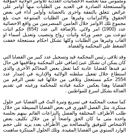
وملموس مما تعكسه الاحصائيات العددية للأوامر الولائية المؤقتة
والمستعجلة الصادرة في العديد من الطلبات منها أوامر على
عرائض تتعلق بالنفقة واخرى بالحضانة وأوامر أداء في بعض
الحقوق والالتزامات وغيرها من الطلبات المتنوعة حيث بلغ
مجموع تلك الاوامر خلال العامين المنصرمين من واقع الاحصائية
عدد (1900) امر ولائي. بالإضافة الى عدد (654) حكم اثبات
تنوعت بين حصر وراثة واثبات زواج وتنصيب وتعديل أسماء او
القاب وغيرها من الطلبات وكلها تشكل احكام مستعجلة خففت
الضغط على المحكمة والقضاة.
وقد تلافى رئيس المحكمة قيد وتسجيل عدد كبير من القضايا التي
كان يمكن ان تشكل عبئ إضافي على المحكمة وطاقمها في حال
تم قيدها كقضايا عادية كما تفعل بعض المحاكم الأخرى والذي
استطاع خلال تفعيل سلطته الولائية والإدارية في إصدار عدد
2554 حكم مستعجل وتلافى من خلالها قيد نفس الرقم من
القضايا وهذا يعكس حكمة قيادته للمحكمة ورغبته في تقديم
العدالة بشكل اسرع للمواطنين .
كما سعت المحكمة في تسريع وتيرة البتّ في القضايا عبر حلول
مبتكرة، مثل الفصل الفوري في بعض القضايا البسيطة من خلال
طلب الأطراف المختلفة والفصل بالنزاعات القائم بينهم بجلسة
واحدة متى ما كان الحق واضحاً أو من خلال تكليف بعض
الاشخاص للتوفيق والمصالحة بين الأطراف بعدد يزيد على حجم
الوارد السنوي من القضايا المقيدة. وتلك الحلول المبتكرة ساهمت