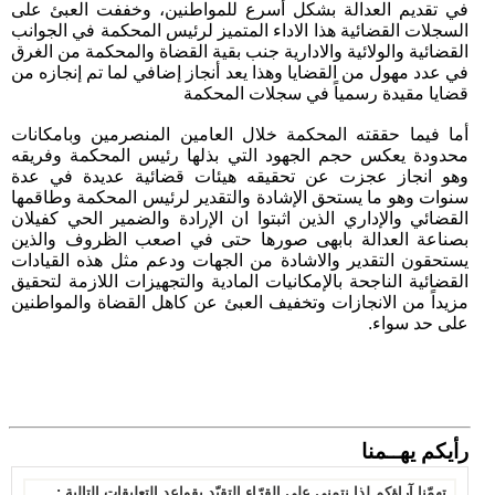
في تقديم العدالة بشكل أسرع للمواطنين، وخففت العبئ على
السجلات القضائية هذا الاداء المتميز لرئيس المحكمة في الجوانب
القضائية والولائية والادارية جنب بقية القضاة والمحكمة من الغرق
في عدد مهول من القضايا وهذا يعد أنجاز إضافي لما تم إنجازه من
قضايا مقيدة رسمياً في سجلات المحكمة
أما فيما حققته المحكمة خلال العامين المنصرمين وبامكانات
محدودة يعكس حجم الجهود التي بذلها رئيس المحكمة وفريقه
وهو انجاز عجزت عن تحقيقه هيئات قضائية عديدة في عدة
سنوات وهو ما يستحق الإشادة والتقدير لرئيس المحكمة وطاقمها
القضائي والإداري الذين اثبتوا ان الإرادة والضمير الحي كفيلان
بصناعة العدالة بابهى صورها حتى في اصعب الظروف والذين
يستحقون التقدير والاشادة من الجهات ودعم مثل هذه القيادات
القضائية الناجحة بالإمكانيات المادية والتجهيزات اللازمة لتحقيق
مزيداً من الانجازات وتخفيف العبئ عن كاهل القضاة والمواطنين
على حد سواء.
رأيكم يهــمنا
تهمّنا آراؤكم لذا نتمنى على القرّاء التقيّد بقواعد التعليقات التالية :