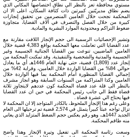
مستوي محافظة تعز بالنظر الي نطاق اختصاصها المكاني الذي
يضم نطاق مديريّتين كبيرتين ذات كثافة السكان، اعلى الا ان
المحكمة نجحت خلال العامين المنصرمين من تحقيق إنجازات
كبيرة من خلال الفصل والتصرف في آلاف القضايا، متجاوزة
ضغوط التراكم ومحدودية الموارد البشرية والمادية.
وتشير الإحصائيات الرسمية الى حجم الإنجاز اللافت مقارنة مع
عدد القضايا التي تعاملت معها المحكمة بواقع 4,383 قضية خلال
العامين الماضيين، تنوعت بين القضايا الجنائية الجسيمة وغير
الجسيمة والمدنية والشخصية والتنفيذية. وقد تمكنت المحكمة من
إنجاز عدد (1,809) قضية، حتى نهاية العام 1446هـ أي ما يعادل
حوالي 84% من القضايا الواردة خلال العامين، وقرابة 42% من
إجمالي القضايا المنظورة امام المحكمة بما فيها الواردة خلال
العامين وكذا المتراكمة من السنوات السابقة وهو انجاز مشرف
بالنظر الى قلة عدد قضاة المحكمة كون عددهم لايتجاوز ثلاثة
قضاة فقط الي جانب رئيس المحكمة في حين ان عدد القضايا
فيها يحتاج الي عشرة قضاة .
وعلى رغم هذا الإنجاز الملحوظ، بالكادر المتواجد إلا ان المحكمة لا
تزال تواجه عبئاً كبيراً يتمثل في 2,574 قضية تم ترحيلها الى العام
الجديد 1447هـ، وهو رقم يعكس حجم الضغط المتزايد الذي يعاني
منه طاقم المحكمة.
وسعت رئاسة المحكمة الى تفعيل وتيرة الإنجاز وهذا واضح