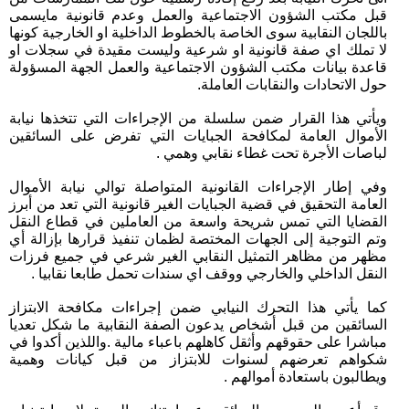
قبل مكتب الشؤون الاجتماعية والعمل وعدم قانونية مايسمى
باللجان النقابية سوى الخاصة بالخطوط الداخلية او الخارجية كونها
لا تملك اي صفة قانونية او شرعية وليست مقيدة في سجلات او
قاعدة بيانات مكتب الشؤون الاجتماعية والعمل الجهة المسؤولة
حول الاتحادات والنقابات العاملة.
ويأتي هذا القرار ضمن سلسلة من الإجراءات التي تتخذها نيابة
الأموال العامة لمكافحة الجبايات التي تفرض على السائقين
لباصات الأجرة تحت غطاء نقابي وهمي .
وفي إطار الإجراءات القانونية المتواصلة توالي نيابة الأموال
العامة التحقيق في قضية الجبايات الغير قانونية التي تعد من أبرز
القضايا التي تمس شريحة واسعة من العاملين في قطاع النقل
وتم التوجية إلى الجهات المختصة لظمان تنفيذ قرارها بإزالة أي
مظهر من مظاهر التمثيل النقابي الغير شرعي في جميع فرزات
النقل الداخلي والخارجي ووقف اي سندات تحمل طابعا نقابيا .
كما يأتي هذا التحرك النيابي ضمن إجراءات مكافحة الابتزاز
السائقين من قبل أشخاص يدعون الصفة النقابية ما شكل تعديا
مباشرا على حقوقهم وأثقل كاهلهم باعباء مالية .واللذين أكدوا في
شكواهم تعرضهم لسنوات للابتزاز من قبل كيانات وهمية
ويطالبون باستعادة أموالهم .