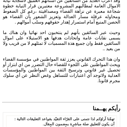
وقد أعرب العديد من السائقين عن امتنانهم العميق لاسجابة نيابه
الاموال العامة لمطالبهم المشروعة معتبرين قرار النيابة خطوة
شجاعة معبرة عن نزاهة القضاء ومصداقيتة ،رغم كل الضغوط
ومحاوله عرقلة مسار العدالة وتعزيز الشعور بأن القضاء هو
الحصن المنيع أمام استمرار إهدار حقوقهم وسلب أموالهم .
وحيث عبر السائقين بأنهم لم ينتخبون احد نهائيا وان هناك ما
يسمى نقابات عامة واتحادات هدفها هو الاستيلاء على اموال
السائقين فقط وان جميع هذة المسميات لا تمثلهم لا من قريب ولا
من بعيد ..
وان هذا التحرك القانوني يعزز ثقة المواطنين في مؤسسة القضاء
ويحث المواطنين على اللجوء للقضاء حال التضرر من اي ابتزاز أو
تحصيل غير قانوني وترسيخ الثقة بين المواطنين والمؤسسات
العدلية ولاتوجد أي اعتبارات للتساهل وغض النظر عن أي سلوك
مجرم قانونا.
رأيكم يهــمنا
تهمّنا آراؤكم لذا نتمنى على القرّاء التقيّد بقواعد التعليقات التالية :
أن يكون للتعليق صلة مباشرة بمضمون المقال.