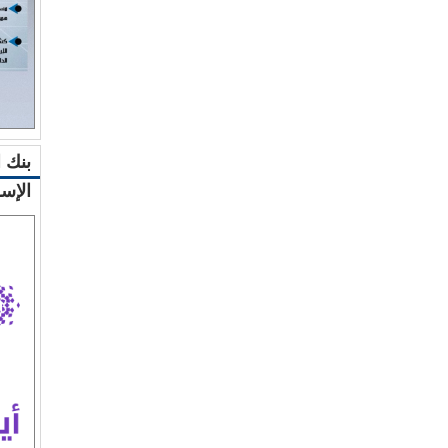
بنك 
الإس