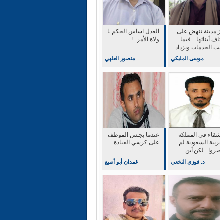
ز مدينة تنهض على
العدل اساس الحكم يا
اف أبنائها... فيما
ولاة الأمر...!
يب الخدمات ويزداد
 الحياة
موسى المليكي
منصور العلهي
أشقاء في المملكة
عندما يجلس الموظف
ربية السعودية لم
على كرسي القيادة
روا.. لكن أين
ثر؟
د. فوزي النخعي
غمدان أبو أصبع