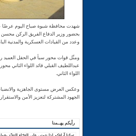
شهدت محافظة شبوة صباح اليوم عرضًا عس
بحضور وزير الدفاع الفريق الركن محسن 
وعدد من القيادات العسكرية والمدنية البار
ومثّل قوات محور سبأ في الحفل العميد ر
عبداللطيف القبلي قائد اللواء الثاني محور 
اللواء الثاني.
وعكس العرض مستوى الجاهزية والانضباط 
الجهود المشتركة لتعزيز الأمن والاستقرا
رأيكم يهــمنا
تهمّنا آراؤكم لذا نتمنى على القرّاء التقيّد بقواع