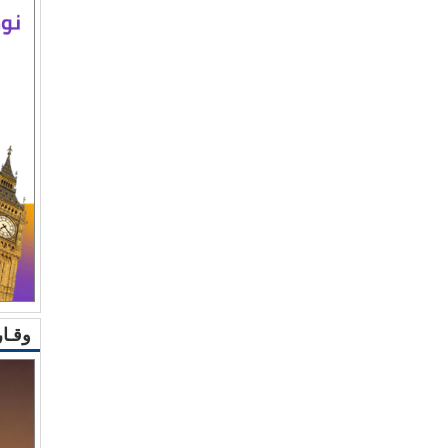
وقـار 