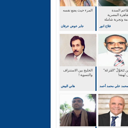
اعم السدة
المرء حيث يضع نفسه
قاهرة المصرية
مة وتجربة شاملة
التميز والابداع
فلاح انور
جابر عوض عرفان
 تَتَحَوَّلُ "الفَزعَة"
‏الخليج بين الاستنزاف
 تُهمَة!
والتسوية !
حمد علي محمد أحمد
هاني البيض