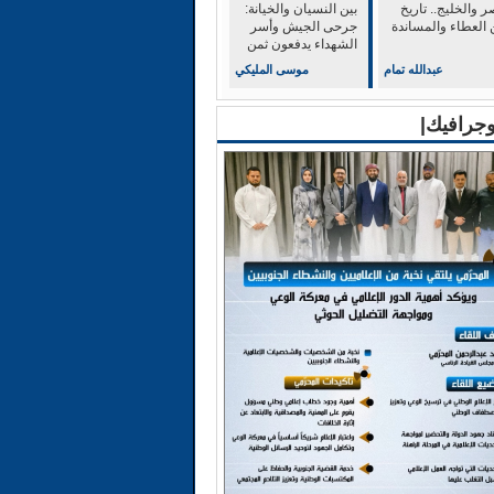
 والخليج.. تاريخ
بين النسيان والخيانة:
 العطاء والمساندة
جرحى الجيش وأسر
الشهداء يدفعون ثمن
الولاء للشرعية
عبدالله تمام
موسى المليكي
وجرافيك|