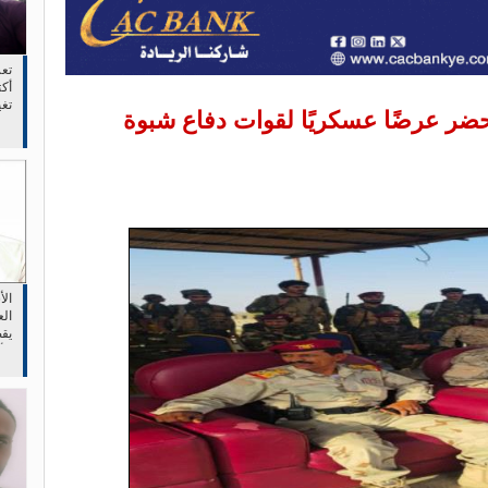
تع
أكت
تغ
ضر عرضًا عسكريًا لقوات دفاع شبوة
وجع
ال
الع
يقص
الأ