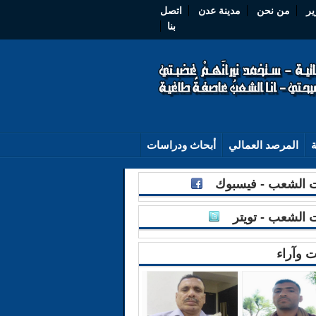
ير
من نحن
مدينة عدن
اتصل
بنا
ة
المرصد العمالي
أبحاث ودراسات
الشعب - فيسبوك
الشعب - تويتر
ت وآراء