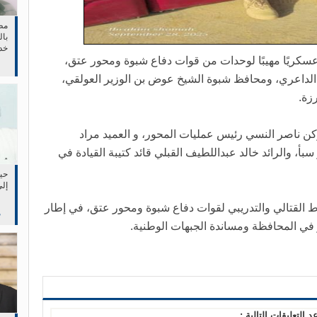
مط
بال
خد
في 
كريًا مهيبًا لوحدات من قوات دفاع شبوة ومحور عتق،
الداعري، ومحافظ شبوة الشيخ عوض بن الوزير العولقي،
زة.
كن ناصر النسي رئيس عمليات المحور، و العميد مراد
سبأ، والرائد خالد عبداللطيف القبلي قائد كتيبة القيادة في
حين
إلى
القتالي والتدريبي لقوات دفاع شبوة ومحور عتق، في إطار
م
ر في المحافظة ومساندة الجبهات الوطنية.
د التعليقات التالية :