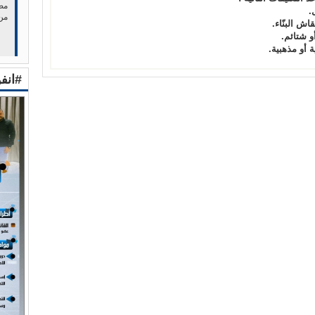
مصر
.
من
قاش البنّاء.
أو شتائم.
 أو مذهبية.
#انف