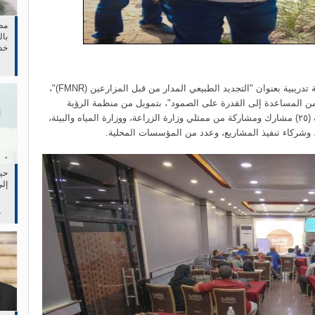
مط
بال
خد
في 
اختتمت منظمة رؤيا أمل الدولية صباح اليوم ورشة تدريبية بعنوان "التجديد الطبيعي المدار من قبل المزارعين (FMNR)"،
من المساعدة إلى القدرة على الصمود"، بتمويل من منظمة الرؤية
العالمية، والتي استمرت لمدة ثلاثة ايام، بمشاركة (٢٥) مشارك ومشاركة من ممثلي وزارة الزراعة، ووزارة المياه والبيئة،
ة، وشركاء تنفيذ المشاريع، وعدد من المؤسسات المحلية.
حين
إلى
م