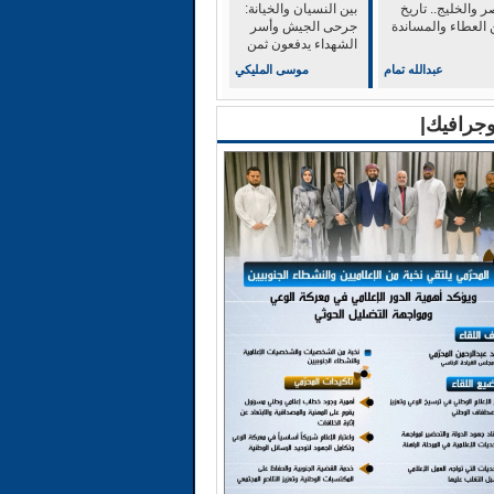
 والخليج.. تاريخ
بين النسيان والخيانة:
 العطاء والمساندة
جرحى الجيش وأسر
الشهداء يدفعون ثمن
الولاء للشرعية
عبدالله تمام
موسى المليكي
وجرافيك|