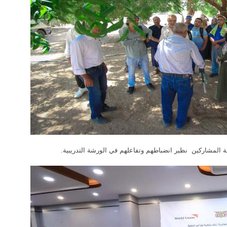
فة المشاركين نظير انضباطهم وتفاعلهم في الورشة التدريبية.