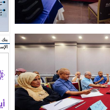
بنك 
الإس