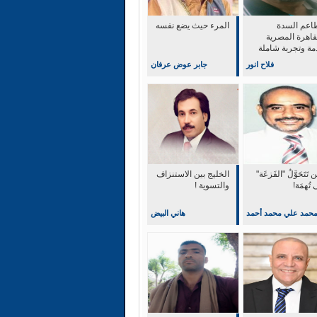
اعم السدة
المرء حيث يضع نفسه
قاهرة المصرية
مة وتجربة شاملة
التميز والابداع
فلاح انور
جابر عوض عرفان
 تَتَحَوَّلُ "الفَزعَة"
‏الخليج بين الاستنزاف
 تُهمَة!
والتسوية !
حمد علي محمد أحمد
هاني البيض