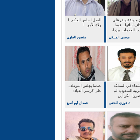
ز مدينة تنهض على
العدل اساس الحكم يا
اف أبنائها... فيما
ولاة الأمر...!
يب الخدمات ويزداد
 الحياة
موسى المليكي
منصور العلهي
أشقاء في المملكة
عندما يجلس الموظف
ربية السعودية لم
على كرسي القيادة
روا.. لكن أين
ثر؟
د. فوزي النخعي
غمدان أبو أصبع