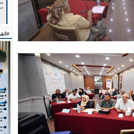
مصر
من
#انف