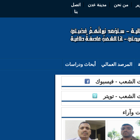
ير
من نحن
مدينة عدن
اتصل
بنا
ة
المرصد العمالي
أبحاث ودراسات
الشعب - فيسبوك
الشعب - تويتر
ت وآراء