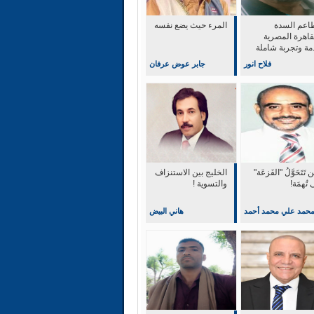
اعم السدة
المرء حيث يضع نفسه
قاهرة المصرية
مة وتجربة شاملة
التميز والابداع
فلاح انور
جابر عوض عرفان
 تَتَحَوَّلُ "الفَزعَة"
‏الخليج بين الاستنزاف
 تُهمَة!
والتسوية !
حمد علي محمد أحمد
هاني البيض