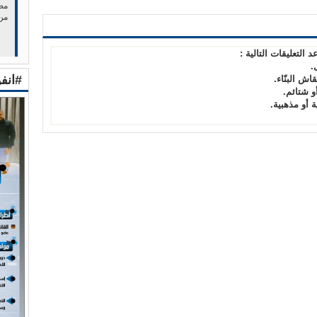
مصر
من
د التعليقات التالية :
.
#انف
قاش البنّاء.
أو شتائم.
 أو مذهبية.