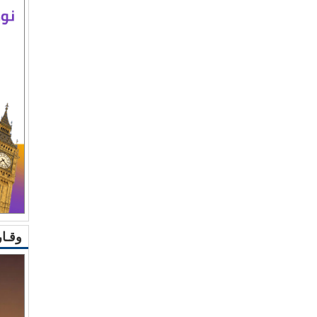
وقـار 