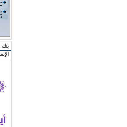
بنك 
الإس