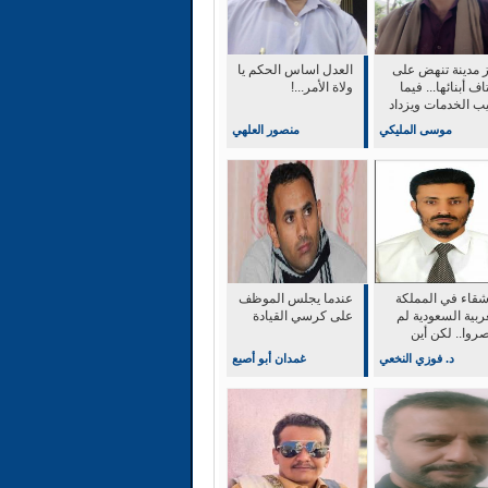
ز مدينة تنهض على
العدل اساس الحكم يا
اف أبنائها... فيما
ولاة الأمر...!
يب الخدمات ويزداد
 الحياة
موسى المليكي
منصور العلهي
أشقاء في المملكة
عندما يجلس الموظف
ربية السعودية لم
على كرسي القيادة
روا.. لكن أين
ثر؟
د. فوزي النخعي
غمدان أبو أصبع