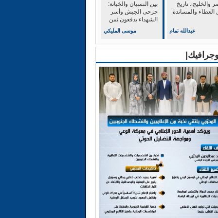
 والخليج.. تاريخ
بين النسيان والخيانة:
 العطاء والمساندة
جرحى الجيش وأسر
الشهداء يدفعون ثمن
الولاء للشرعية
عبدالله تمام
موسى المليكي
وجرافيك|