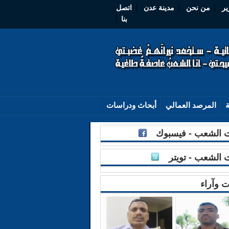
ير
من نحن
مدينة عدن
اتصل
بنا
ة
المرصد العمالي
أبحاث ودراسات
الشعب - فيسبوك
الشعب - تويتر
ت وآراء