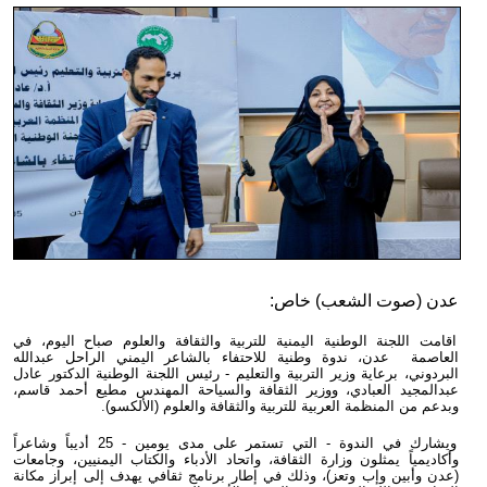
عدن (صوت الشعب) خاص:
اقامت اللجنة الوطنية اليمنية للتربية والثقافة والعلوم صباح اليوم، في
العاصمة عدن، ندوة وطنية للاحتفاء بالشاعر اليمني الراحل عبدالله
البردوني، برعاية وزير التربية والتعليم - رئيس اللجنة الوطنية الدكتور عادل
عبدالمجيد العبادي، ووزير الثقافة والسياحة المهندس مطيع أحمد قاسم،
وبدعم من المنظمة العربية للتربية والثقافة والعلوم (الألكسو).
ويشارك في الندوة - التي تستمر على مدى يومين - 25 أديباً وشاعراً
وأكاديمياً يمثلون وزارة الثقافة، واتحاد الأدباء والكتاب اليمنيين، وجامعات
(عدن وأبين وإب وتعز)، وذلك في إطار برنامج ثقافي يهدف إلى إبراز مكانة