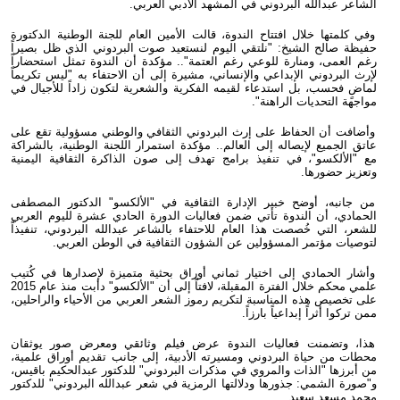
الشاعر عبدالله البردوني في المشهد الأدبي العربي.
وفي كلمتها خلال افتتاح الندوة، قالت الأمين العام للجنة الوطنية الدكتورة
حفيظة صالح الشيخ: "نلتقي اليوم لنستعيد صوت البردوني الذي ظل بصيراً
رغم العمى، ومنارة للوعي رغم العتمة".. مؤكدة أن الندوة تمثل استحضاراً
لإرث البردوني الإبداعي والإنساني، مشيرة إلى أن الاحتفاء به "ليس تكريماً
لماضٍ فحسب، بل استدعاء لقيمه الفكرية والشعرية لتكون زاداً للأجيال في
مواجهة التحديات الراهنة".
وأضافت أن الحفاظ على إرث البردوني الثقافي والوطني مسؤولية تقع على
عاتق الجميع لإيصاله إلى العالم.. مؤكدة استمرار اللجنة الوطنية، بالشراكة
مع "الألكسو"، في تنفيذ برامج تهدف إلى صون الذاكرة الثقافية اليمنية
وتعزيز حضورها.
من جانبه، أوضح خبير الإدارة الثقافية في "الألكسو" الدكتور المصطفى
الحمادي، أن الندوة تأتي ضمن فعاليات الدورة الحادي عشرة لليوم العربي
للشعر، التي خُصصت هذا العام للاحتفاء بالشاعر عبدالله البردوني، تنفيذاً
لتوصيات مؤتمر المسؤولين عن الشؤون الثقافية في الوطن العربي.
وأشار الحمادي إلى اختيار ثماني أوراق بحثية متميزة لإصدارها في كُتيب
علمي محكم خلال الفترة المقبلة، لافتاً إلى أن "الألكسو" دأبت منذ عام 2015
على تخصيص هذه المناسبة لتكريم رموز الشعر العربي من الأحياء والراحلين،
ممن تركوا أثراً إبداعياً بارزاً.
هذا، وتضمنت فعاليات الندوة عرض فيلم وثائقي ومعرض صور يوثقان
محطات من حياة البردوني ومسيرته الأدبية، إلى جانب تقديم أوراق علمية،
من أبرزها "الذات والمروي في مذكرات البردوني" للدكتور عبدالحكيم باقيس،
و"صورة الشمي: جذورها ودلالتها الرمزية في شعر عبدالله البردوني" للدكتور
محمد مسعد سعيد.