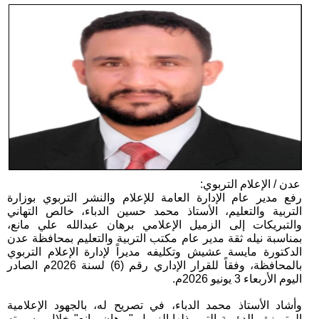
عدن / الإعلام التربوي:
رفع مدير عام الإدارة العامة للإعلام والنشر التربوي بوزارة
التربية والتعليم، الأستاذ محمد حسين الدباء، خالص التهاني
والتبريكات إلى الزميل الإعلامي برهان عبدالله علي مانع،
بمناسبة نيله ثقة مدير عام مكتب التربية والتعليم بمحافظة عدن
الدكتورة مايسة عشيش وتكليفه مديراً لإدارة الإعلام التربوي
بالمحافظة، وفقاً للقرار الإداري رقم (6) لسنة 2026م الصادر
اليوم الأربعاء 3 يونيو 2026م.
وأشاد الأستاذ محمد الدباء، في تصريح له، بالجهود الإعلامية
المتميزة والدؤوبة التي بذلها الزميل "برهان مانع" خلال مسيرته