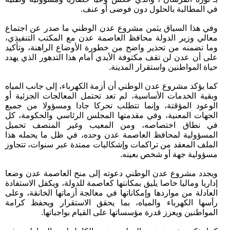
في المطالبة بالحلول دون فوضى أو عنف.
وفي هذا السياق يثمن مشروع عدن الوطني ما صدر عن اجتماع
معالي وزير الدولة محافظ العاصمة عدن مع المكتب التنفيذي،
وما تضمنه من تحذير واضح من خطورة الأوضاع الراهنة، وتأكيد
على أن عدن لن تقف مكتوفة الأيدي أمام هذا التدهور الذي يهدد
حياة المواطنين واستقرار المدينة.
كما يؤكد مشروع عدن الوطني أن أزمة الكهرباء، إلى جانب المياه
وبقية الخدمات الأساسية، لم تعد تحتمل المعالجات الجزئية أو
الوعود المؤقتة، وإنما تتطلب تحركا جادا ومسؤولا من جميع
الجهات المعنية، وفي مقدمتها المجلس الرئاسي والحكومة، كل
في نطاق اختصاصه، ومن المعيب وغير المنصف تحميل
المسؤولية لمحافظ العاصمة عدن وحده، في ظل ما يحمله هذا
الملف المعقد من تراكمات وإشكاليات ممتدة عبر سنوات، تتجاوز
مسؤولية جهة أو شخص بعينه.
ويجدد مشروع عدن الوطني دعوته إلى منح العاصمة عدن وضعا
إداريا وماليا خاصا يليق بمكانتها كعاصمة للدولة، ويكفل الاستفادة
العادلة من مواردها وإمكاناتها في معالجة أزماتها الخانقة، وعلى
رأسها الكهرباء والمياه، بما يحقق الاستقرار ويحفظ كرامة
المواطنين ويعزز قدرة مؤسساتها على القيام بواجباتها.