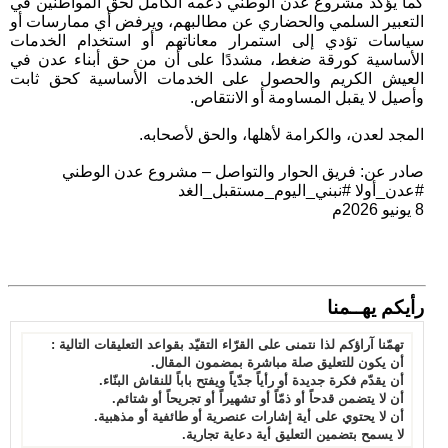
كما يؤكد مشروع عدن الوطني دعمه الكامل لحق المواطنين في
التعبير السلمي والحضاري عن مطالبهم، ويرفض أي ممارسات أو
سياسات تؤدي إلى استمرار معاناتهم أو استخدام الخدمات
الأساسية كورقة ضغط، مشددًا على أن من حق أبناء عدن في
العيش الكريم والحصول على الخدمات الأساسية كحق ثابت
وأصيل لا يقبل المساومة أو الانتقاص.
المجد لعدن، والكرامة لأهلها، والحق لأصحابه.
صادر عن: فريق الحوار والتواصل – مشروع عدن الوطني
#عدن_أولا #نبني_اليوم_مستقبل_الغد
8 يونيو 2026م
رأيكم يهــمنا
تهمّنا آراؤكم لذا نتمنى على القرّاء التقيّد بقواعد التعليقات التالية :
أن يكون للتعليق صلة مباشرة بمضمون المقال.
أن يقدّم فكرة جديدة أو رأياً جدّياً ويفتح باباً للنقاش البنّاء.
أن لا يتضمن قدحاً أو ذمّاً أو تشهيراً أو تجريحاً أو شتائم.
أن لا يحتوي على أية إشارات عنصرية أو طائفية أو مذهبية.
لا يسمح بتضمين التعليق أية دعاية تجارية.