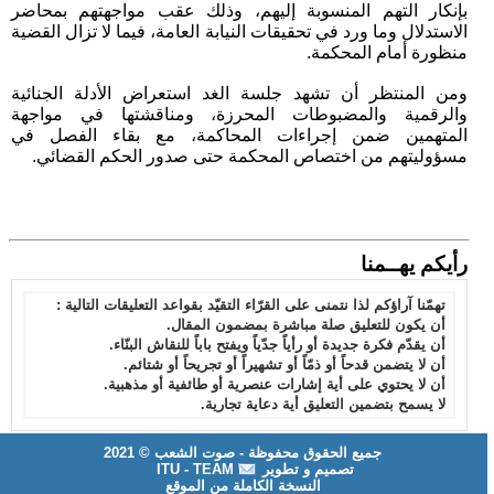
بإنكار التهم المنسوبة إليهم، وذلك عقب مواجهتهم بمحاضر
الاستدلال وما ورد في تحقيقات النيابة العامة، فيما لا تزال القضية
منظورة أمام المحكمة.
ومن المنتظر أن تشهد جلسة الغد استعراض الأدلة الجنائية
والرقمية والمضبوطات المحرزة، ومناقشتها في مواجهة
المتهمين ضمن إجراءات المحاكمة، مع بقاء الفصل في
مسؤوليتهم من اختصاص المحكمة حتى صدور الحكم القضائي.
رأيكم يهــمنا
تهمّنا آراؤكم لذا نتمنى على القرّاء التقيّد بقواعد التعليقات التالية :
أن يكون للتعليق صلة مباشرة بمضمون المقال.
أن يقدّم فكرة جديدة أو رأياً جدّياً ويفتح باباً للنقاش البنّاء.
أن لا يتضمن قدحاً أو ذمّاً أو تشهيراً أو تجريحاً أو شتائم.
أن لا يحتوي على أية إشارات عنصرية أو طائفية أو مذهبية.
لا يسمح بتضمين التعليق أية دعاية تجارية.
جميع الحقوق محفوظة - صوت الشعب © 2021
تصميم و تطوير
ITU - TEAM
النسخة الكاملة من الموقع