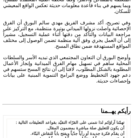
وبما يسهم في بناء قاعدة معلومات حديثة تعكس الواقع المعيشي
للسكان.
وفي تصريح، أكد مشرف الفريق مهدي سالم البورق أن الفرق
الإحصائية واصلت نزولها الميداني بوتيرة منتظمة، مع التركيز على
مراجعة البيانات والتأكد من دقتها أثناء عملية التسجيل، مشيراً
إلى أن العمل يجري وفق آلية منظمة تضمن الوصول إلى مختلف
المواقع المستهدفة ضمن نطاق المسح.
وأوضح البورق أن التعاون المجتمعي الذي تبديه الأسر والسلطات
المحلية ساهم في تسهيل مهام الفرق الميدانية وإنجاز الأعمال
المطلوبة بالشكل المطلوب، لافتاً إلى أن نتائج المسح ستسهم في
دعم جهود التخطيط ووضع البرامج التنموية المبنية على بيانات
وإحصاءات حديثة.
رأيكم يهــمنا
تهمّنا آراؤكم لذا نتمنى على القرّاء التقيّد بقواعد التعليقات التالية :
أن يكون للتعليق صلة مباشرة بمضمون المقال.
أن يقدّم فكرة جديدة أو رأياً جدّياً ويفتح باباً للنقاش البنّاء.