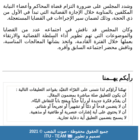
وشدد المجلس على ضرورة التزام قضاة المحاكم وأعضاء النيابة
المكلفين بالمناوبة خلال الإجازة القضائية التي تبدأ في الأول من
ذي الحجة، وذلك لضمان سير الإجراءات في القضايا المستعجلة.
وكان المجلس قد ناقش في اجتماعه عدد من القضايا
والموضوعات التي تهم تطوير أداء السلطة القضائية والارتقاء
بعملها خلال الفترة القادمة، واتخذ بشأنها المعالجات المناسبة،
وناقش محضر اجتماعه السابق وأقره.
رأيكم يهــمنا
تهمّنا آراؤكم لذا نتمنى على القرّاء التقيّد بقواعد التعليقات التالية :
أن يكون للتعليق صلة مباشرة بمضمون المقال.
أن يقدّم فكرة جديدة أو رأياً جدّياً ويفتح باباً للنقاش البنّاء.
أن لا يتضمن قدحاً أو ذمّاً أو تشهيراً أو تجريحاً أو شتائم.
أن لا يحتوي على أية إشارات عنصرية أو طائفية أو مذهبية.
لا يسمح بتضمين التعليق أية دعاية تجارية.
جميع الحقوق محفوظة - صوت الشعب © 2021
تصميم و تطوير
ITU - TEAM