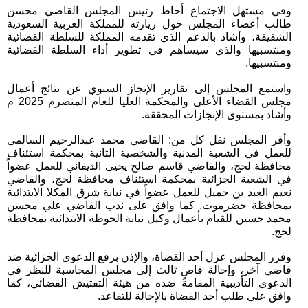
وفي مستهل الاجتماع أحاط رئيس المجلس القاضي محسن
طالب أعضاء المجلس حول زيارته للمملكة العربية السعودية
الشقيقة، وأشاد بالدعم الذي تقدمه المملكة للسلطة القضائية
ومنتسبيها والذي سيساهم في تطوير أداء السلطة القضائية
ومنتسبيها.
واستمع المجلس إلى تقارير الإنجاز السنوي عن نتائج أعمال
مجلس القضاء الأعلى والمحكمة العليا للعام المنصرم 2025 م
وأشاد بمستوى الإنجازات المحققة.
وأقر المجلس نقل كل من: القاضي محمد عبدالرحيم السالمي
للعمل في الشعبة المدنية والشخصية الثانية بمحكمة استئناف
محافظة لحج، والقاضي قاسم صالح يحيى الذيفاني للعمل عضواً
في الشعبة الجزائية بمحكمة استئناف محافظة لحج، والقاضي
نعيم العبد بن جميل للعمل عضواً في نيابة شرق المكلا الابتدائية
بمحافظة حضرموت. كما وافق على ندب القاضي علي محسن
محمد حسين للقيام بأعمال وكيل نيابة الحوطة الابتدائية بمحافظة
لحج.
وقرر المجلس عزل أحد القضاة، والإذن برفع الدعوى الجزائية ضد
قاضي آخر، وإحالة قاضٍ ثالث إلى مجلس المحاسبة للنظر في
الدعوى التأديبية المقامة ضده من هيئة التفتيش القضائي، كما
وافق على طلب أحد القضاة بالإحالة للتقاعد.