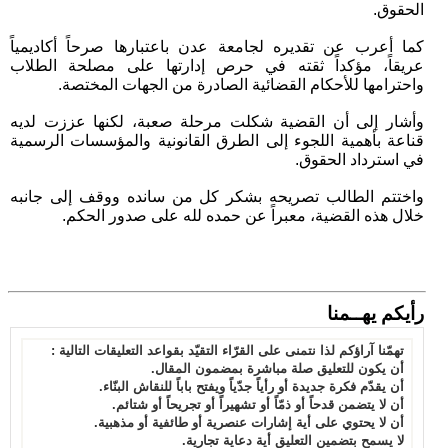
الحقوق.
كما أعرب عن تقديره لجامعة عدن باعتبارها صرحاً أكاديمياً
عريقاً، مؤكداً ثقته في حرص إدارتها على مصلحة الطلاب
واحترامها للأحكام القضائية الصادرة من الجهات المختصة.
وأشار إلى أن القضية شكلت مرحلة صعبة، لكنها عززت لديه
قناعة بأهمية اللجوء إلى الطرق القانونية والمؤسسات الرسمية
في استرداد الحقوق.
واختتم الطالب تصريحه بشكر كل من سانده ووقف إلى جانبه
خلال هذه القضية، معبراً عن حمده لله على صدور الحكم.
رأيكم يهــمنا
تهمّنا آراؤكم لذا نتمنى على القرّاء التقيّد بقواعد التعليقات التالية :
أن يكون للتعليق صلة مباشرة بمضمون المقال.
أن يقدّم فكرة جديدة أو رأياً جدّياً ويفتح باباً للنقاش البنّاء.
أن لا يتضمن قدحاً أو ذمّاً أو تشهيراً أو تجريحاً أو شتائم.
أن لا يحتوي على أية إشارات عنصرية أو طائفية أو مذهبية.
لا يسمح بتضمين التعليق أية دعاية تجارية.