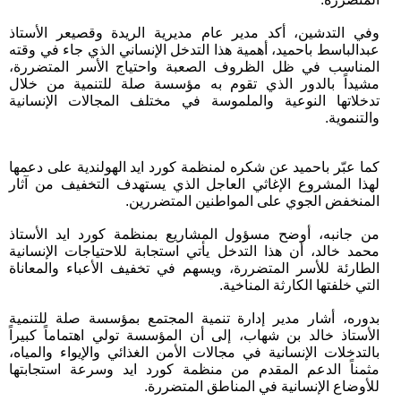
وفي التدشين، أكد مدير عام مديرية الريدة وقصيعر الأستاذ
عبدالباسط باحميد، أهمية هذا التدخل الإنساني الذي جاء في وقته
المناسب في ظل الظروف الصعبة واحتياج الأسر المتضررة،
مشيداً بالدور الذي تقوم به مؤسسة صلة للتنمية من خلال
تدخلاتها النوعية والملموسة في مختلف المجالات الإنسانية
والتنموية.
كما عبّر باحميد عن شكره لمنظمة كورد ايد الهولندية على دعمها
لهذا المشروع الإغاثي العاجل الذي يستهدف التخفيف من آثار
المنخفض الجوي على المواطنين المتضررين.
من جانبه، أوضح مسؤول المشاريع بمنظمة كورد ايد الأستاذ
محمد خالد، أن هذا التدخل يأتي استجابة للاحتياجات الإنسانية
الطارئة للأسر المتضررة، ويسهم في تخفيف الأعباء والمعاناة
التي خلفتها الكارثة المناخية.
بدوره، أشار مدير إدارة تنمية المجتمع بمؤسسة صلة للتنمية
الأستاذ خالد بن شهاب، إلى أن المؤسسة تولي اهتماماً كبيراً
بالتدخلات الإنسانية في مجالات الأمن الغذائي والإيواء والمياه،
مثمناً الدعم المقدم من منظمة كورد ايد وسرعة استجابتها
للأوضاع الإنسانية في المناطق المتضررة.