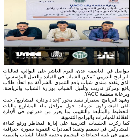
تتواصل في العاصمة عدن، لليوم العاشر على التوالي، فعاليات
البرنامج التدريبي “تمكين الشباب في القيادة والعمل المؤسسي”،
الذي ينفذه منتدى شباب يافع التنموي بالشراكة مع اتحاد طلاب
يافع ومركز تدريب وتأهيل الشباب بوزارة الشباب والرياضة،
وبرعاية منظمة YACC.
وشهد البرنامج استمرار تنفيذ محور “إعداد وإدارة المشاريع”، حيث
تلقى المشاركون تدريبات حول مراحل بناء المشاريع وآليات
التخطيط والمتابعة والتقييم، بما يعزز من قدراتهم في الإدارة
الفعّالة للمبادرات والبرامج التنموية.
كما ركزت الجلسات التدريبية على إدارة المخاطر ورفع كفاءة
المشاركين في تصميم وتنفيذ المبادرات التنموية بصورة احترافية
تسهم في تلبية احتياجات المجتمع وخدمة قضايا الشباب والتنمية